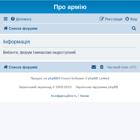
Про армію
Допомога
Реєстрація
Вхід
П
Список форумів
о
Інформація
ш
у
Вибачте, форум тимчасово недоступний.
к
Список форумів
Часовий пояс
UTC
Працює на
phpBB
® Forum Software © phpBB Limited
Український переклад © 2005-2023
Українська підтримка phpBB
Конфіденційність
|
Умови