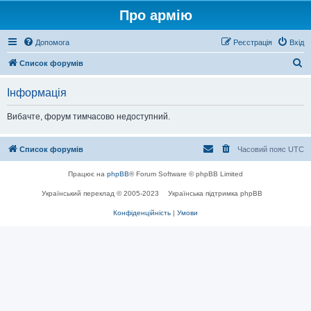
Про армію
Допомога
Реєстрація
Вхід
П
Список форумів
о
Інформація
ш
у
Вибачте, форум тимчасово недоступний.
к
Список форумів
Часовий пояс
UTC
Працює на
phpBB
® Forum Software © phpBB Limited
Український переклад © 2005-2023
Українська підтримка phpBB
Конфіденційність
|
Умови