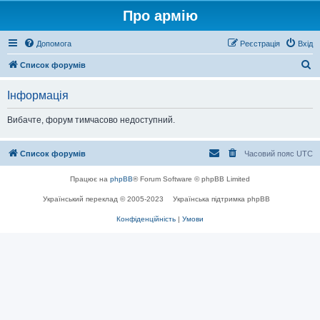
Про армію
Допомога
Реєстрація
Вхід
П
Список форумів
о
Інформація
ш
у
Вибачте, форум тимчасово недоступний.
к
Список форумів
Часовий пояс
UTC
Працює на
phpBB
® Forum Software © phpBB Limited
Український переклад © 2005-2023
Українська підтримка phpBB
Конфіденційність
|
Умови