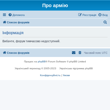
Про армію
Допомога
Реєстрація
Вхід
П
Список форумів
о
Інформація
ш
у
Вибачте, форум тимчасово недоступний.
к
Список форумів
Часовий пояс
UTC
Працює на
phpBB
® Forum Software © phpBB Limited
Український переклад © 2005-2023
Українська підтримка phpBB
Конфіденційність
|
Умови