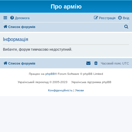
Про армію
Допомога
Реєстрація
Вхід
П
Список форумів
о
Інформація
ш
у
Вибачте, форум тимчасово недоступний.
к
Список форумів
Часовий пояс
UTC
Працює на
phpBB
® Forum Software © phpBB Limited
Український переклад © 2005-2023
Українська підтримка phpBB
Конфіденційність
|
Умови