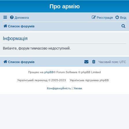
Про армію
Допомога
Реєстрація
Вхід
П
Список форумів
о
Інформація
ш
у
Вибачте, форум тимчасово недоступний.
к
Список форумів
Часовий пояс
UTC
Працює на
phpBB
® Forum Software © phpBB Limited
Український переклад © 2005-2023
Українська підтримка phpBB
Конфіденційність
|
Умови