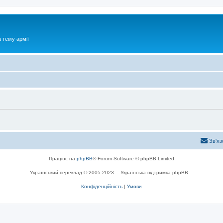
 тему армії
Зв'яз
Працює на
phpBB
® Forum Software © phpBB Limited
Український переклад © 2005-2023
Українська підтримка phpBB
Конфіденційність
|
Умови