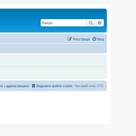
Пошук
Розширений по
Реєстрація
Вхід
ок з адміністрацією
Видалити файли cookie
Часовий пояс
UTC