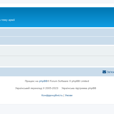
 тему армії
Зв'яз
Працює на
phpBB
® Forum Software © phpBB Limited
Український переклад © 2005-2023
Українська підтримка phpBB
Конфіденційність
|
Умови