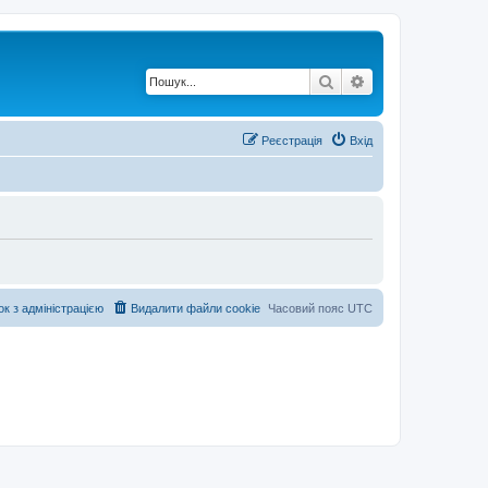
Пошук
Розширений по
Реєстрація
Вхід
ок з адміністрацією
Видалити файли cookie
Часовий пояс
UTC