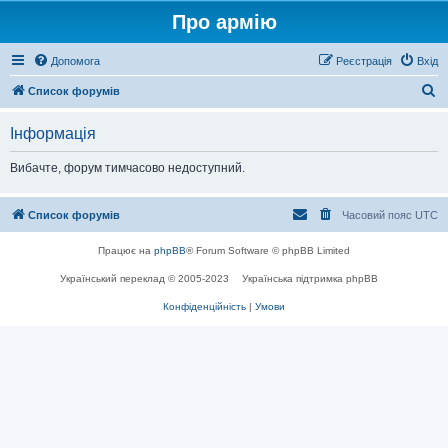
Про армію
Допомога
Реєстрація
Вхід
П
Список форумів
о
Інформація
ш
у
Вибачте, форум тимчасово недоступний.
к
Список форумів
Часовий пояс
UTC
Працює на
phpBB
® Forum Software © phpBB Limited
Український переклад © 2005-2023
Українська підтримка phpBB
Конфіденційність
|
Умови