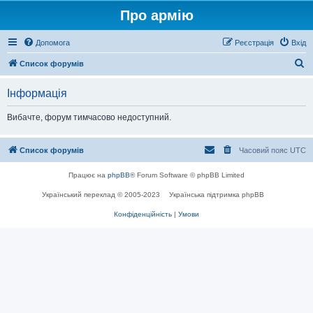
Про армію
Допомога
Реєстрація
Вхід
П
Список форумів
о
Інформація
ш
у
Вибачте, форум тимчасово недоступний.
к
Список форумів
Часовий пояс
UTC
Працює на
phpBB
® Forum Software © phpBB Limited
Український переклад © 2005-2023
Українська підтримка phpBB
Конфіденційність
|
Умови