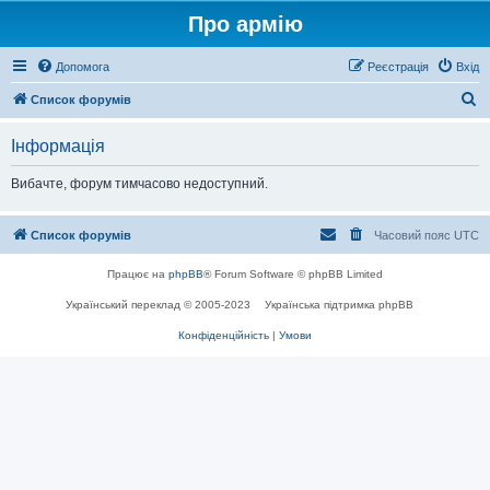
Про армію
Допомога
Реєстрація
Вхід
П
Список форумів
о
Інформація
ш
у
Вибачте, форум тимчасово недоступний.
к
Список форумів
Часовий пояс
UTC
Працює на
phpBB
® Forum Software © phpBB Limited
Український переклад © 2005-2023
Українська підтримка phpBB
Конфіденційність
|
Умови