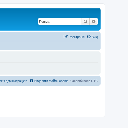
Пошук
Розширений по
Реєстрація
Вхід
ок з адміністрацією
Видалити файли cookie
Часовий пояс
UTC