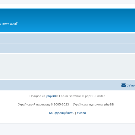
 тему армії
Зв'яз
Працює на
phpBB
® Forum Software © phpBB Limited
Український переклад © 2005-2023
Українська підтримка phpBB
Конфіденційність
|
Умови