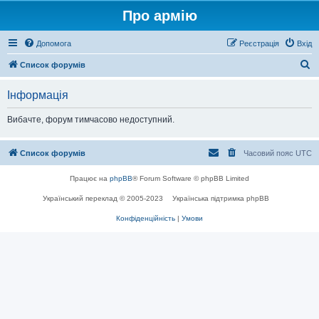
Про армію
Допомога
Реєстрація
Вхід
П
Список форумів
о
Інформація
ш
у
Вибачте, форум тимчасово недоступний.
к
Список форумів
Часовий пояс
UTC
Працює на
phpBB
® Forum Software © phpBB Limited
Український переклад © 2005-2023
Українська підтримка phpBB
Конфіденційність
|
Умови