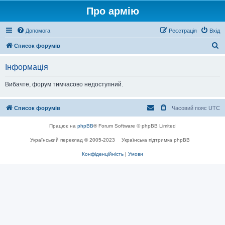
Про армію
Допомога
Реєстрація
Вхід
П
Список форумів
о
Інформація
ш
у
Вибачте, форум тимчасово недоступний.
к
Список форумів
Часовий пояс
UTC
Працює на
phpBB
® Forum Software © phpBB Limited
Український переклад © 2005-2023
Українська підтримка phpBB
Конфіденційність
|
Умови