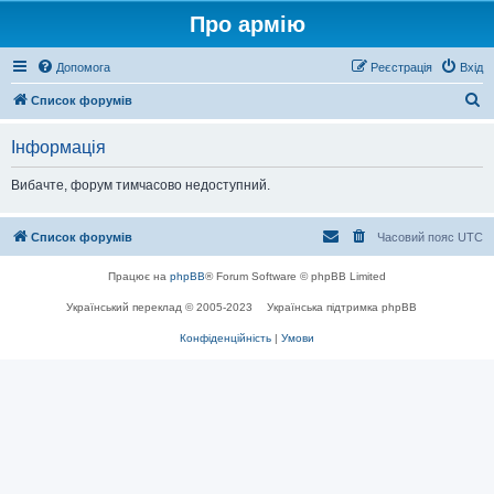
Про армію
Допомога
Реєстрація
Вхід
П
Список форумів
о
Інформація
ш
у
Вибачте, форум тимчасово недоступний.
к
Список форумів
Часовий пояс
UTC
Працює на
phpBB
® Forum Software © phpBB Limited
Український переклад © 2005-2023
Українська підтримка phpBB
Конфіденційність
|
Умови