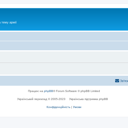
 тему армії
Зв'яз
Працює на
phpBB
® Forum Software © phpBB Limited
Український переклад © 2005-2023
Українська підтримка phpBB
Конфіденційність
|
Умови