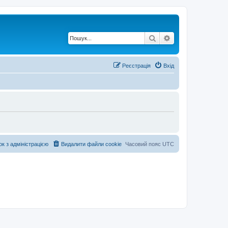
Пошук
Розширений по
Реєстрація
Вхід
ок з адміністрацією
Видалити файли cookie
Часовий пояс
UTC