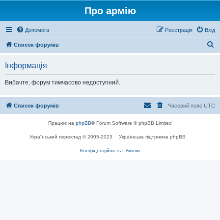
Про армію
Допомога
Реєстрація
Вхід
П
Список форумів
о
Інформація
ш
у
Вибачте, форум тимчасово недоступний.
к
Список форумів
Часовий пояс
UTC
Працює на
phpBB
® Forum Software © phpBB Limited
Український переклад © 2005-2023
Українська підтримка phpBB
Конфіденційність
|
Умови