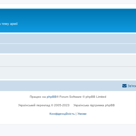
 тему армії
Зв'яз
Працює на
phpBB
® Forum Software © phpBB Limited
Український переклад © 2005-2023
Українська підтримка phpBB
Конфіденційність
|
Умови