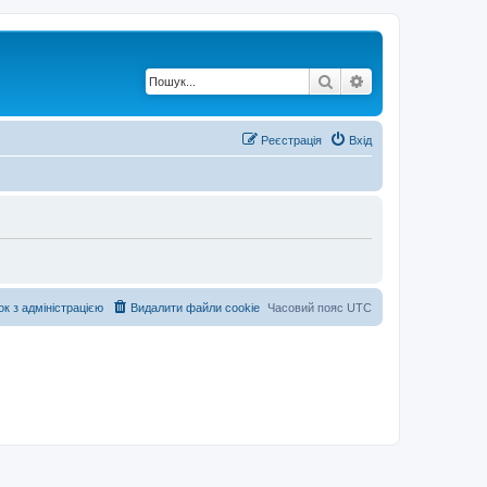
Пошук
Розширений по
Реєстрація
Вхід
ок з адміністрацією
Видалити файли cookie
Часовий пояс
UTC