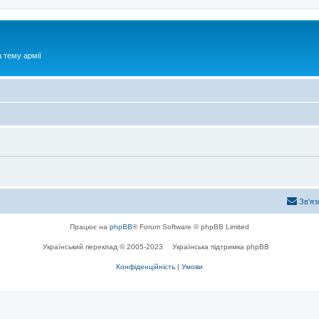
 тему армії
Зв'яз
Працює на
phpBB
® Forum Software © phpBB Limited
Український переклад © 2005-2023
Українська підтримка phpBB
Конфіденційність
|
Умови