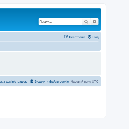
Пошук
Розширений по
Реєстрація
Вхід
ок з адміністрацією
Видалити файли cookie
Часовий пояс
UTC