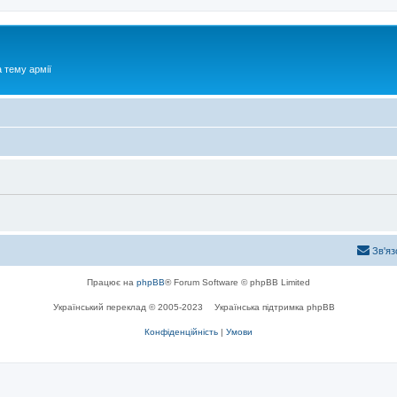
 тему армії
Зв'яз
Працює на
phpBB
® Forum Software © phpBB Limited
Український переклад © 2005-2023
Українська підтримка phpBB
Конфіденційність
|
Умови