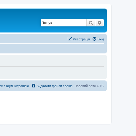
Пошук
Розширений по
Реєстрація
Вхід
ок з адміністрацією
Видалити файли cookie
Часовий пояс
UTC