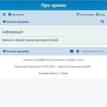
Про армію
Допомога
Реєстрація
Вхід
П
Список форумів
о
Інформація
ш
у
Вибачте, форум тимчасово недоступний.
к
Список форумів
Часовий пояс
UTC
Працює на
phpBB
® Forum Software © phpBB Limited
Український переклад © 2005-2023
Українська підтримка phpBB
Конфіденційність
|
Умови