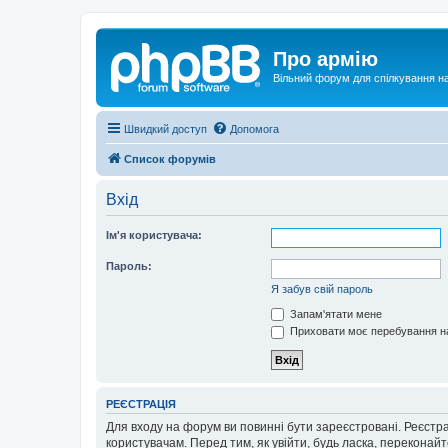
Про армію
Вільний форум для спілкування на
Швидкий доступ
Допомога
Список форумів
Вхід
Ім'я користувача:
Пароль:
Я забув свій пароль
Запам'ятати мене
Приховати моє перебування на
РЕЄСТРАЦІЯ
Для входу на форум ви повинні бути зареєстровані. Реєстр
користувачам. Перед тим, як увійти, будь ласка, перекона