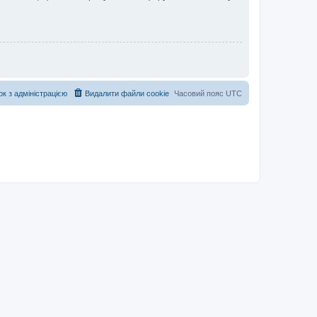
ок з адміністрацією
Видалити файли cookie
Часовий пояс
UTC