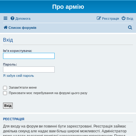
Про армію
Допомога
Реєстрація
Вхід
П
Список форумів
о
Вхід
ш
у
Ім'я користувача:
к
Пароль:
Я забув свій пароль
Запам'ятати мене
Приховати моє перебування на форумі цього разу
РЕЄСТРАЦІЯ
Для входу на форум ви повинні бути зареєстровані. Реєстрація займає
декілька секунд але надає вам більш широкі можливості. Адміністратор
може надати додаткові привілеї зареєстрованим користувачам. Перед