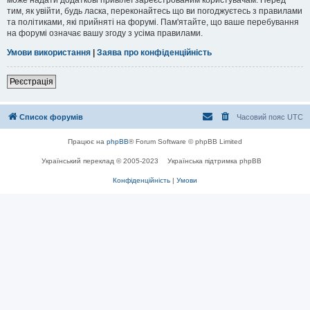
тим, як увійти, будь ласка, переконайтесь що ви погоджуєтесь з правилами
та політиками, які прийняті на форумі. Пам'ятайте, що ваше перебування
на форумі означає вашу згоду з усіма правилами.
Умови використання
|
Заява про конфіденційність
Реєстрація
Список форумів
Часовий пояс
UTC
Працює на
phpBB
® Forum Software © phpBB Limited
Український переклад © 2005-2023
Українська підтримка phpBB
Конфіденційність
|
Умови