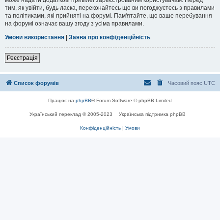
тим, як увійти, будь ласка, переконайтесь що ви погоджуєтесь з правилами
та політиками, які прийняті на форумі. Пам'ятайте, що ваше перебування
на форумі означає вашу згоду з усіма правилами.
Умови використання
|
Заява про конфіденційність
Реєстрація
Список форумів
Часовий пояс
UTC
Працює на
phpBB
® Forum Software © phpBB Limited
Український переклад © 2005-2023
Українська підтримка phpBB
Конфіденційність
|
Умови