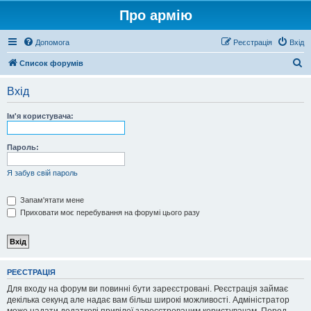
Про армію
Допомога
Реєстрація
Вхід
П
Список форумів
о
Вхід
ш
у
Ім'я користувача:
к
Пароль:
Я забув свій пароль
Запам'ятати мене
Приховати моє перебування на форумі цього разу
РЕЄСТРАЦІЯ
Для входу на форум ви повинні бути зареєстровані. Реєстрація займає
декілька секунд але надає вам більш широкі можливості. Адміністратор
може надати додаткові привілеї зареєстрованим користувачам. Перед