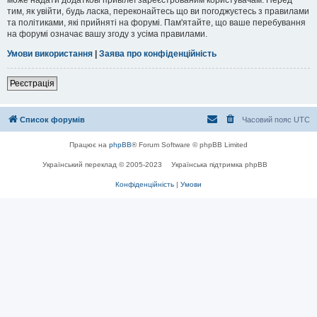
тим, як увійти, будь ласка, переконайтесь що ви погоджуєтесь з правилами
та політиками, які прийняті на форумі. Пам'ятайте, що ваше перебування
на форумі означає вашу згоду з усіма правилами.
Умови використання
|
Заява про конфіденційність
Реєстрація
Список форумів
Часовий пояс
UTC
Працює на
phpBB
® Forum Software © phpBB Limited
Український переклад © 2005-2023
Українська підтримка phpBB
Конфіденційність
|
Умови