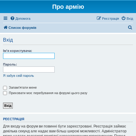
Про армію
Допомога
Реєстрація
Вхід
П
Список форумів
о
Вхід
ш
у
Ім'я користувача:
к
Пароль:
Я забув свій пароль
Запам'ятати мене
Приховати моє перебування на форумі цього разу
РЕЄСТРАЦІЯ
Для входу на форум ви повинні бути зареєстровані. Реєстрація займає
декілька секунд але надає вам більш широкі можливості. Адміністратор
може надати додаткові привілеї зареєстрованим користувачам. Перед