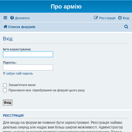
Про армію
Допомога
Реєстрація
Вхід
П
Список форумів
о
Вхід
ш
у
Ім'я користувача:
к
Пароль:
Я забув свій пароль
Запам'ятати мене
Приховати моє перебування на форумі цього разу
РЕЄСТРАЦІЯ
Для входу на форум ви повинні бути зареєстровані. Реєстрація займає
декілька секунд але надає вам більш широкі можливості. Адміністратор
може надати додаткові привілеї зареєстрованим користувачам. Перед