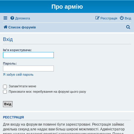
Про армію
Допомога
Реєстрація
Вхід
П
Список форумів
о
Вхід
ш
у
Ім'я користувача:
к
Пароль:
Я забув свій пароль
Запам'ятати мене
Приховати моє перебування на форумі цього разу
РЕЄСТРАЦІЯ
Для входу на форум ви повинні бути зареєстровані. Реєстрація займає
декілька секунд але надає вам більш широкі можливості. Адміністратор
може надати додаткові привілеї зареєстрованим користувачам. Перед