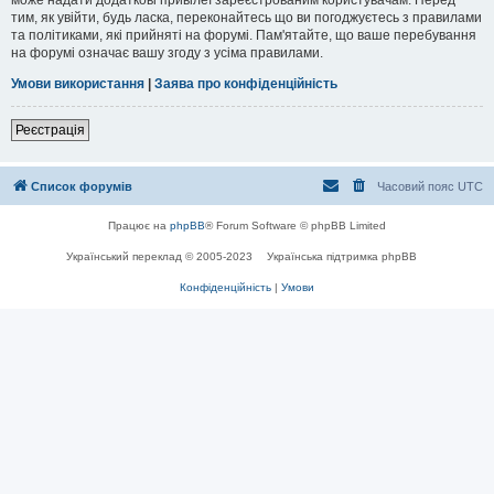
тим, як увійти, будь ласка, переконайтесь що ви погоджуєтесь з правилами
та політиками, які прийняті на форумі. Пам'ятайте, що ваше перебування
на форумі означає вашу згоду з усіма правилами.
Умови використання
|
Заява про конфіденційність
Реєстрація
Список форумів
Часовий пояс
UTC
Працює на
phpBB
® Forum Software © phpBB Limited
Український переклад © 2005-2023
Українська підтримка phpBB
Конфіденційність
|
Умови