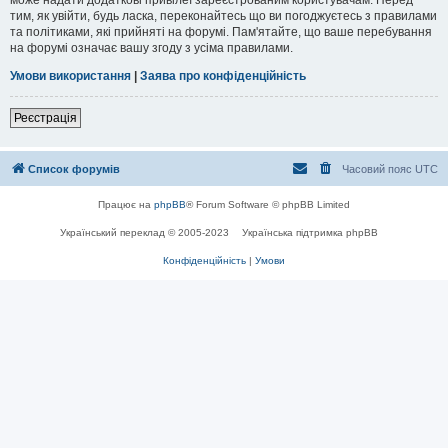
тим, як увійти, будь ласка, переконайтесь що ви погоджуєтесь з правилами
та політиками, які прийняті на форумі. Пам'ятайте, що ваше перебування
на форумі означає вашу згоду з усіма правилами.
Умови використання
|
Заява про конфіденційність
Реєстрація
Список форумів
Часовий пояс
UTC
Працює на
phpBB
® Forum Software © phpBB Limited
Український переклад © 2005-2023
Українська підтримка phpBB
Конфіденційність
|
Умови