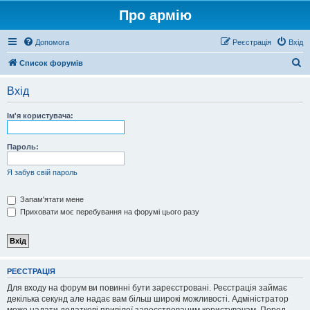
Про армію
Допомога
Реєстрація
Вхід
П
Список форумів
о
Вхід
ш
у
Ім'я користувача:
к
Пароль:
Я забув свій пароль
Запам'ятати мене
Приховати моє перебування на форумі цього разу
РЕЄСТРАЦІЯ
Для входу на форум ви повинні бути зареєстровані. Реєстрація займає
декілька секунд але надає вам більш широкі можливості. Адміністратор
може надати додаткові привілеї зареєстрованим користувачам. Перед