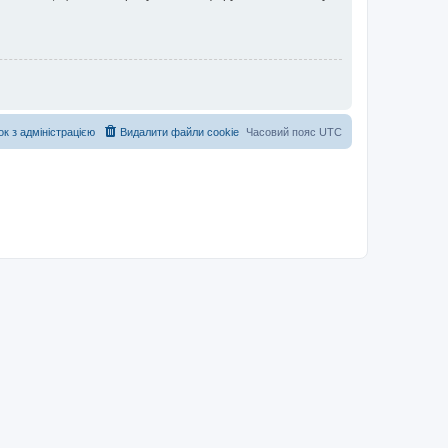
ок з адміністрацією
Видалити файли cookie
Часовий пояс
UTC