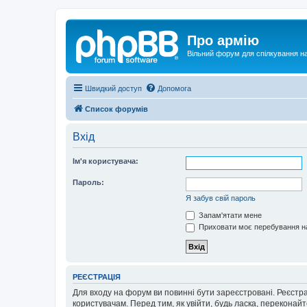
Про армію
Вільний форум для спілкування на
Швидкий доступ
Допомога
Список форумів
Вхід
Ім'я користувача:
Пароль:
Я забув свій пароль
Запам'ятати мене
Приховати моє перебування на
РЕЄСТРАЦІЯ
Для входу на форум ви повинні бути зареєстровані. Реєстр
користувачам. Перед тим, як увійти, будь ласка, перекона