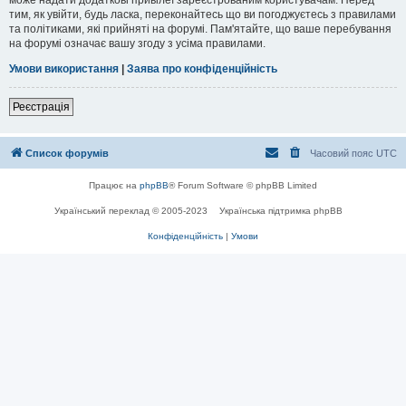
тим, як увійти, будь ласка, переконайтесь що ви погоджуєтесь з правилами
та політиками, які прийняті на форумі. Пам'ятайте, що ваше перебування
на форумі означає вашу згоду з усіма правилами.
Умови використання
|
Заява про конфіденційність
Реєстрація
Список форумів
Часовий пояс
UTC
Працює на
phpBB
® Forum Software © phpBB Limited
Український переклад © 2005-2023
Українська підтримка phpBB
Конфіденційність
|
Умови