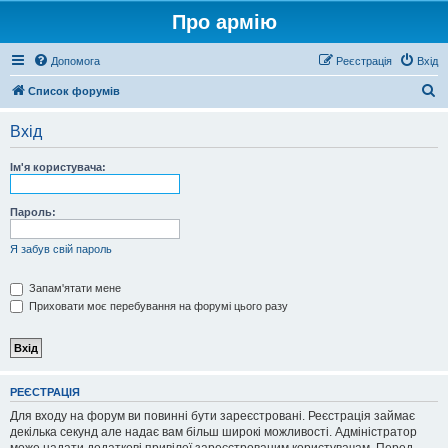
Про армію
Допомога
Реєстрація
Вхід
П
Список форумів
о
Вхід
ш
у
Ім'я користувача:
к
Пароль:
Я забув свій пароль
Запам'ятати мене
Приховати моє перебування на форумі цього разу
РЕЄСТРАЦІЯ
Для входу на форум ви повинні бути зареєстровані. Реєстрація займає
декілька секунд але надає вам більш широкі можливості. Адміністратор
може надати додаткові привілеї зареєстрованим користувачам. Перед