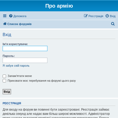
Про армію
Допомога
Реєстрація
Вхід
П
Список форумів
о
Вхід
ш
у
Ім'я користувача:
к
Пароль:
Я забув свій пароль
Запам'ятати мене
Приховати моє перебування на форумі цього разу
РЕЄСТРАЦІЯ
Для входу на форум ви повинні бути зареєстровані. Реєстрація займає
декілька секунд але надає вам більш широкі можливості. Адміністратор
може надати додаткові привілеї зареєстрованим користувачам. Перед