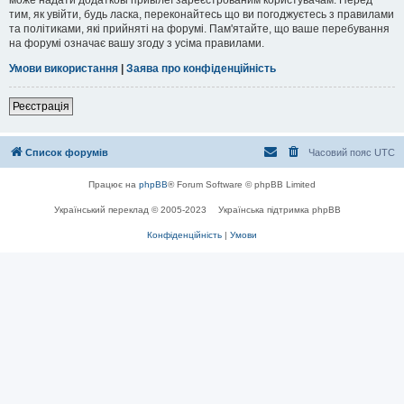
тим, як увійти, будь ласка, переконайтесь що ви погоджуєтесь з правилами
та політиками, які прийняті на форумі. Пам'ятайте, що ваше перебування
на форумі означає вашу згоду з усіма правилами.
Умови використання
|
Заява про конфіденційність
Реєстрація
Список форумів
Часовий пояс
UTC
Працює на
phpBB
® Forum Software © phpBB Limited
Український переклад © 2005-2023
Українська підтримка phpBB
Конфіденційність
|
Умови