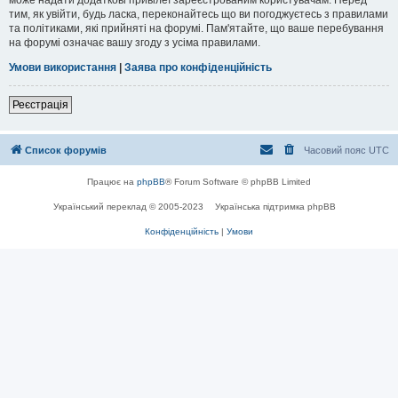
тим, як увійти, будь ласка, переконайтесь що ви погоджуєтесь з правилами
та політиками, які прийняті на форумі. Пам'ятайте, що ваше перебування
на форумі означає вашу згоду з усіма правилами.
Умови використання
|
Заява про конфіденційність
Реєстрація
Список форумів
Часовий пояс
UTC
Працює на
phpBB
® Forum Software © phpBB Limited
Український переклад © 2005-2023
Українська підтримка phpBB
Конфіденційність
|
Умови