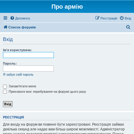
Про армію
Допомога
Реєстрація
Вхід
П
Список форумів
о
Вхід
ш
у
Ім'я користувача:
к
Пароль:
Я забув свій пароль
Запам'ятати мене
Приховати моє перебування на форумі цього разу
РЕЄСТРАЦІЯ
Для входу на форум ви повинні бути зареєстровані. Реєстрація займає
декілька секунд але надає вам більш широкі можливості. Адміністратор
може надати додаткові привілеї зареєстрованим користувачам. Перед