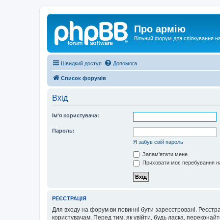
Про армію
Вільний форум для спілкування на
Швидкий доступ
Допомога
Список форумів
Вхід
Ім'я користувача:
Пароль:
Я забув свій пароль
Запам'ятати мене
Приховати моє перебування на
РЕЄСТРАЦІЯ
Для входу на форум ви повинні бути зареєстровані. Реєстр
користувачам. Перед тим, як увійти, будь ласка, перекона