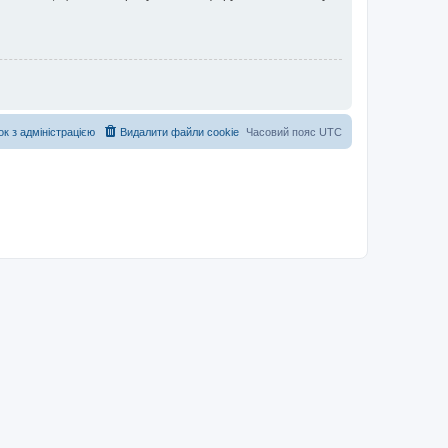
ок з адміністрацією
Видалити файли cookie
Часовий пояс
UTC