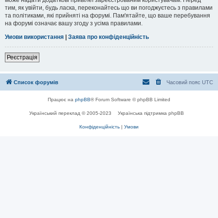
тим, як увійти, будь ласка, переконайтесь що ви погоджуєтесь з правилами
та політиками, які прийняті на форумі. Пам'ятайте, що ваше перебування
на форумі означає вашу згоду з усіма правилами.
Умови використання
|
Заява про конфіденційність
Реєстрація
Список форумів
Часовий пояс
UTC
Працює на
phpBB
® Forum Software © phpBB Limited
Український переклад © 2005-2023
Українська підтримка phpBB
Конфіденційність
|
Умови