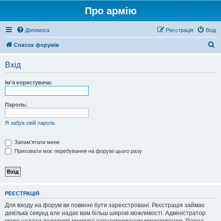
Про армію
Допомога
Реєстрація
Вхід
П
Список форумів
о
Вхід
ш
у
Ім'я користувача:
к
Пароль:
Я забув свій пароль
Запам'ятати мене
Приховати моє перебування на форумі цього разу
РЕЄСТРАЦІЯ
Для входу на форум ви повинні бути зареєстровані. Реєстрація займає
декілька секунд але надає вам більш широкі можливості. Адміністратор
може надати додаткові привілеї зареєстрованим користувачам. Перед