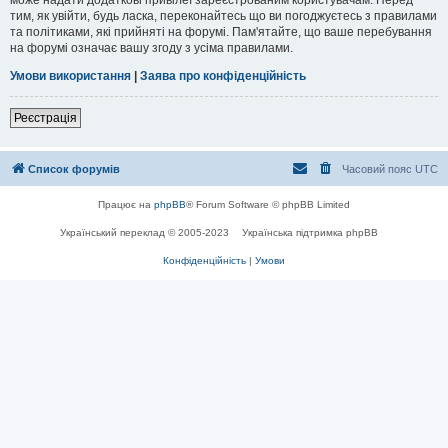
тим, як увійти, будь ласка, переконайтесь що ви погоджуєтесь з правилами
та політиками, які прийняті на форумі. Пам'ятайте, що ваше перебування
на форумі означає вашу згоду з усіма правилами.
Умови використання
|
Заява про конфіденційність
Реєстрація
Список форумів
Часовий пояс
UTC
Працює на
phpBB
® Forum Software © phpBB Limited
Український переклад © 2005-2023
Українська підтримка phpBB
Конфіденційність
|
Умови