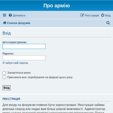
Про армію
Допомога
Реєстрація
Вхід
П
Список форумів
о
Вхід
ш
у
Ім'я користувача:
к
Пароль:
Я забув свій пароль
Запам'ятати мене
Приховати моє перебування на форумі цього разу
РЕЄСТРАЦІЯ
Для входу на форум ви повинні бути зареєстровані. Реєстрація займає
декілька секунд але надає вам більш широкі можливості. Адміністратор
може надати додаткові привілеї зареєстрованим користувачам. Перед