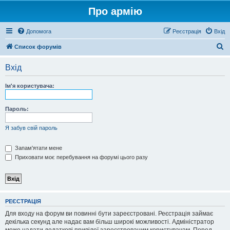
Про армію
Допомога
Реєстрація
Вхід
П
Список форумів
о
Вхід
ш
у
Ім'я користувача:
к
Пароль:
Я забув свій пароль
Запам'ятати мене
Приховати моє перебування на форумі цього разу
РЕЄСТРАЦІЯ
Для входу на форум ви повинні бути зареєстровані. Реєстрація займає
декілька секунд але надає вам більш широкі можливості. Адміністратор
може надати додаткові привілеї зареєстрованим користувачам. Перед