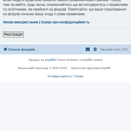
тим, як увійти, будь ласка, переконайтесь що ви погоджуєтесь з правилами
та політиками, які прийняті на форумі. Пам'ятайте, що ваше перебування
на форумі означає вашу згоду з усіма правилами.
Умови використання
|
Заява про конфіденційність
Реєстрація
Список форумів
Часовий пояс
UTC
Працює на
phpBB
® Forum Software © phpBB Limited
Український переклад © 2005-2023
Українська підтримка phpBB
Конфіденційність
|
Умови