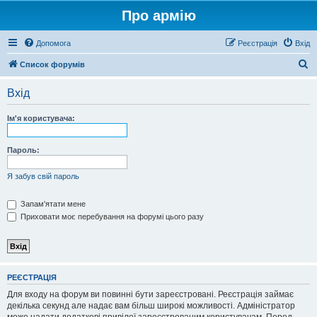
Про армію
Допомога
Реєстрація
Вхід
П
Список форумів
о
Вхід
ш
у
Ім'я користувача:
к
Пароль:
Я забув свій пароль
Запам'ятати мене
Приховати моє перебування на форумі цього разу
РЕЄСТРАЦІЯ
Для входу на форум ви повинні бути зареєстровані. Реєстрація займає
декілька секунд але надає вам більш широкі можливості. Адміністратор
може надати додаткові привілеї зареєстрованим користувачам. Перед