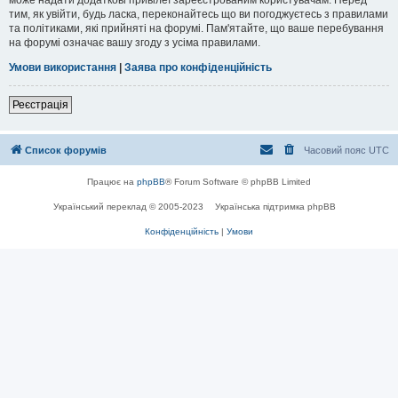
тим, як увійти, будь ласка, переконайтесь що ви погоджуєтесь з правилами
та політиками, які прийняті на форумі. Пам'ятайте, що ваше перебування
на форумі означає вашу згоду з усіма правилами.
Умови використання
|
Заява про конфіденційність
Реєстрація
Список форумів
Часовий пояс
UTC
Працює на
phpBB
® Forum Software © phpBB Limited
Український переклад © 2005-2023
Українська підтримка phpBB
Конфіденційність
|
Умови