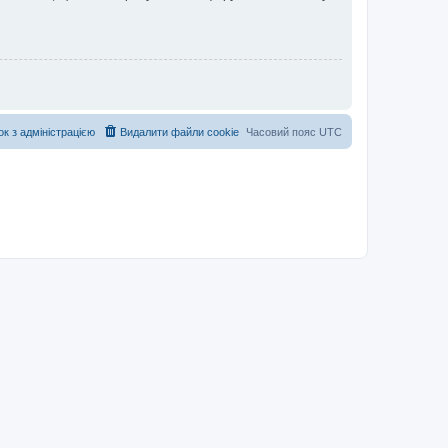
ок з адміністрацією
Видалити файли cookie
Часовий пояс
UTC