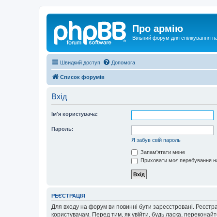
Про армію
Вільний форум для спілкування на
Швидкий доступ
Допомога
Список форумів
Вхід
Ім'я користувача:
Пароль:
Я забув свій пароль
Запам'ятати мене
Приховати моє перебування на
РЕЄСТРАЦІЯ
Для входу на форум ви повинні бути зареєстровані. Реєстр
користувачам. Перед тим, як увійти, будь ласка, перекона