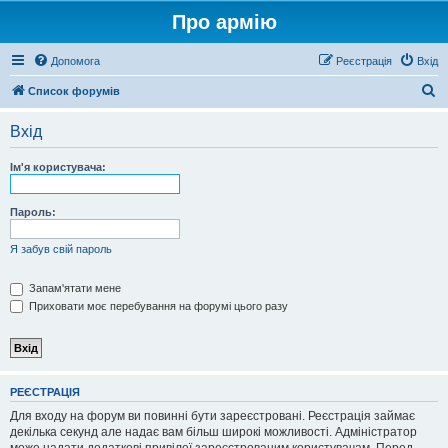
Про армію
Допомога
Реєстрація
Вхід
П
Список форумів
о
Вхід
ш
у
Ім'я користувача:
к
Пароль:
Я забув свій пароль
Запам'ятати мене
Приховати моє перебування на форумі цього разу
РЕЄСТРАЦІЯ
Для входу на форум ви повинні бути зареєстровані. Реєстрація займає
декілька секунд але надає вам більш широкі можливості. Адміністратор
може надати додаткові привілеї зареєстрованим користувачам. Перед