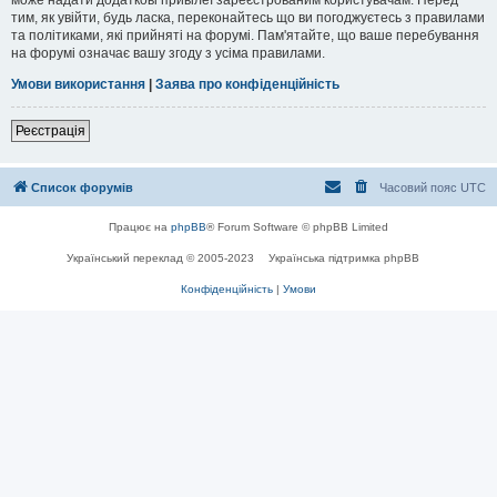
тим, як увійти, будь ласка, переконайтесь що ви погоджуєтесь з правилами
та політиками, які прийняті на форумі. Пам'ятайте, що ваше перебування
на форумі означає вашу згоду з усіма правилами.
Умови використання
|
Заява про конфіденційність
Реєстрація
Список форумів
Часовий пояс
UTC
Працює на
phpBB
® Forum Software © phpBB Limited
Український переклад © 2005-2023
Українська підтримка phpBB
Конфіденційність
|
Умови