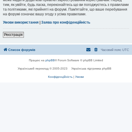
тим, як увійти, будь ласка, переконайтесь що ви погоджуєтесь з правилами
та політиками, які прийняті на форумі. Пам'ятайте, що ваше перебування
на форумі означає вашу згоду з усіма правилами.
Умови використання
|
Заява про конфіденційність
Реєстрація
Список форумів
Часовий пояс
UTC
Працює на
phpBB
® Forum Software © phpBB Limited
Український переклад © 2005-2023
Українська підтримка phpBB
Конфіденційність
|
Умови