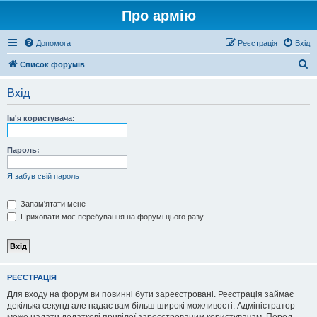
Про армію
Допомога
Реєстрація
Вхід
П
Список форумів
о
Вхід
ш
у
Ім'я користувача:
к
Пароль:
Я забув свій пароль
Запам'ятати мене
Приховати моє перебування на форумі цього разу
РЕЄСТРАЦІЯ
Для входу на форум ви повинні бути зареєстровані. Реєстрація займає
декілька секунд але надає вам більш широкі можливості. Адміністратор
може надати додаткові привілеї зареєстрованим користувачам. Перед