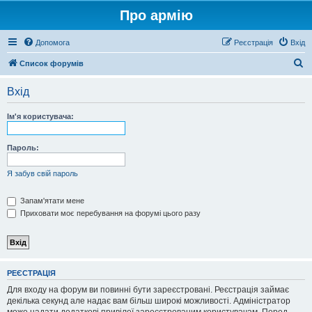
Про армію
Допомога
Реєстрація
Вхід
П
Список форумів
о
Вхід
ш
у
Ім'я користувача:
к
Пароль:
Я забув свій пароль
Запам'ятати мене
Приховати моє перебування на форумі цього разу
РЕЄСТРАЦІЯ
Для входу на форум ви повинні бути зареєстровані. Реєстрація займає
декілька секунд але надає вам більш широкі можливості. Адміністратор
може надати додаткові привілеї зареєстрованим користувачам. Перед