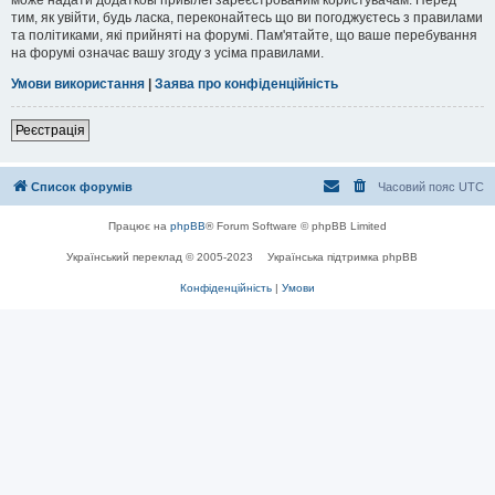
тим, як увійти, будь ласка, переконайтесь що ви погоджуєтесь з правилами
та політиками, які прийняті на форумі. Пам'ятайте, що ваше перебування
на форумі означає вашу згоду з усіма правилами.
Умови використання
|
Заява про конфіденційність
Реєстрація
Список форумів
Часовий пояс
UTC
Працює на
phpBB
® Forum Software © phpBB Limited
Український переклад © 2005-2023
Українська підтримка phpBB
Конфіденційність
|
Умови