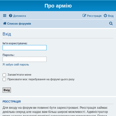
Про армію
Допомога
Реєстрація
Вхід
П
Список форумів
о
Вхід
ш
у
Ім'я користувача:
к
Пароль:
Я забув свій пароль
Запам'ятати мене
Приховати моє перебування на форумі цього разу
РЕЄСТРАЦІЯ
Для входу на форум ви повинні бути зареєстровані. Реєстрація займає
декілька секунд але надає вам більш широкі можливості. Адміністратор
може надати додаткові привілеї зареєстрованим користувачам. Перед