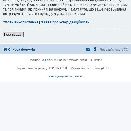
тим, як увійти, будь ласка, переконайтесь що ви погоджуєтесь з правилами
та політиками, які прийняті на форумі. Пам'ятайте, що ваше перебування
на форумі означає вашу згоду з усіма правилами.
Умови використання
|
Заява про конфіденційність
Реєстрація
Список форумів
Часовий пояс
UTC
Працює на
phpBB
® Forum Software © phpBB Limited
Український переклад © 2005-2023
Українська підтримка phpBB
Конфіденційність
|
Умови