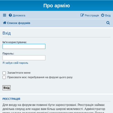
Про армію
Допомога
Реєстрація
Вхід
П
Список форумів
о
Вхід
ш
у
Ім'я користувача:
к
Пароль:
Я забув свій пароль
Запам'ятати мене
Приховати моє перебування на форумі цього разу
РЕЄСТРАЦІЯ
Для входу на форум ви повинні бути зареєстровані. Реєстрація займає
декілька секунд але надає вам більш широкі можливості. Адміністратор
може надати додаткові привілеї зареєстрованим користувачам. Перед