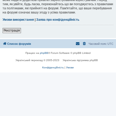
тим, як увійти, будь ласка, переконайтесь що ви погоджуєтесь з правилами
та політиками, які прийняті на форумі. Пам'ятайте, що ваше перебування
на форумі означає вашу згоду з усіма правилами.
Умови використання
|
Заява про конфіденційність
Реєстрація
Список форумів
Часовий пояс
UTC
Працює на
phpBB
® Forum Software © phpBB Limited
Український переклад © 2005-2023
Українська підтримка phpBB
Конфіденційність
|
Умови