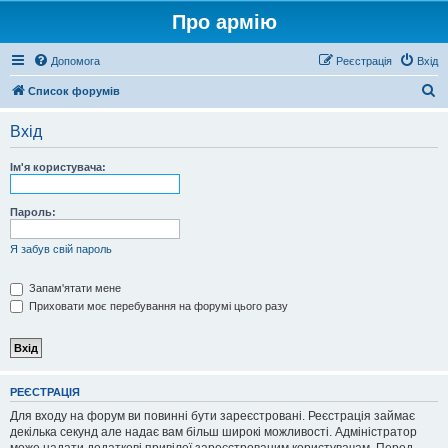
Про армію
Допомога
Реєстрація
Вхід
П
Список форумів
о
Вхід
ш
у
Ім'я користувача:
к
Пароль:
Я забув свій пароль
Запам'ятати мене
Приховати моє перебування на форумі цього разу
РЕЄСТРАЦІЯ
Для входу на форум ви повинні бути зареєстровані. Реєстрація займає
декілька секунд але надає вам більш широкі можливості. Адміністратор
може надати додаткові привілеї зареєстрованим користувачам. Перед