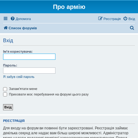
Про армію
Допомога
Реєстрація
Вхід
П
Список форумів
о
Вхід
ш
у
Ім'я користувача:
к
Пароль:
Я забув свій пароль
Запам'ятати мене
Приховати моє перебування на форумі цього разу
РЕЄСТРАЦІЯ
Для входу на форум ви повинні бути зареєстровані. Реєстрація займає
декілька секунд але надає вам більш широкі можливості. Адміністратор
може надати додаткові привілеї зареєстрованим користувачам. Перед