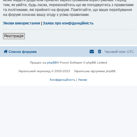
тим, як увійти, будь ласка, переконайтесь що ви погоджуєтесь з правилами
та політиками, які прийняті на форумі. Пам'ятайте, що ваше перебування
на форумі означає вашу згоду з усіма правилами.
Умови використання
|
Заява про конфіденційність
Реєстрація
Список форумів
Часовий пояс
UTC
Працює на
phpBB
® Forum Software © phpBB Limited
Український переклад © 2005-2023
Українська підтримка phpBB
Конфіденційність
|
Умови