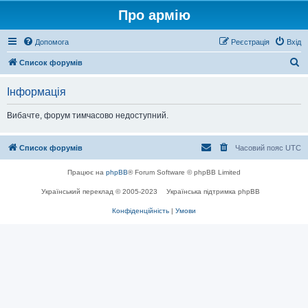
Про армію
Допомога
Реєстрація
Вхід
П
Список форумів
о
Інформація
ш
у
Вибачте, форум тимчасово недоступний.
к
Список форумів
Часовий пояс
UTC
Працює на
phpBB
® Forum Software © phpBB Limited
Український переклад © 2005-2023
Українська підтримка phpBB
Конфіденційність
|
Умови