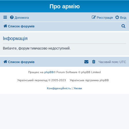
Про армію
Допомога
Реєстрація
Вхід
П
Список форумів
о
Інформація
ш
у
Вибачте, форум тимчасово недоступний.
к
Список форумів
Часовий пояс
UTC
Працює на
phpBB
® Forum Software © phpBB Limited
Український переклад © 2005-2023
Українська підтримка phpBB
Конфіденційність
|
Умови