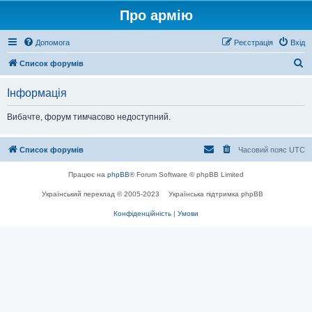
Про армію
Допомога
Реєстрація
Вхід
П
Список форумів
о
Інформація
ш
у
Вибачте, форум тимчасово недоступний.
к
Список форумів
Часовий пояс
UTC
Працює на
phpBB
® Forum Software © phpBB Limited
Український переклад © 2005-2023
Українська підтримка phpBB
Конфіденційність
|
Умови