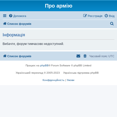
Про армію
Допомога
Реєстрація
Вхід
П
Список форумів
о
Інформація
ш
у
Вибачте, форум тимчасово недоступний.
к
Список форумів
Часовий пояс
UTC
Працює на
phpBB
® Forum Software © phpBB Limited
Український переклад © 2005-2023
Українська підтримка phpBB
Конфіденційність
|
Умови