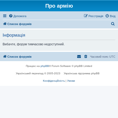
Про армію
Допомога
Реєстрація
Вхід
П
Список форумів
о
Інформація
ш
у
Вибачте, форум тимчасово недоступний.
к
Список форумів
Часовий пояс
UTC
Працює на
phpBB
® Forum Software © phpBB Limited
Український переклад © 2005-2023
Українська підтримка phpBB
Конфіденційність
|
Умови